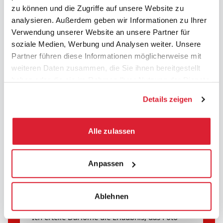
Alter des Kindes
(Required)
zu können und die Zugriffe auf unsere Website zu
teilnehmenden
Kindes
analysieren. Außerdem geben wir Informationen zu Ihrer
Verwendung unserer Website an unsere Partner für
Vorname
soziale Medien, Werbung und Analysen weiter. Unsere
des
Laden Sie ein schönes Foto der
Partner führen diese Informationen möglicherweise mit
teilnehmenden
Zeichnung hoch (Das Foto muss scharf,
weiteren Daten zusammen, die Sie ihnen bereitgestellt
Kindes
gut beleuchtet, von vorne
aufgenommen und die gesamte
haben oder die sie im Rahmen Ihrer Nutzung der Dienste
Zeichnung muss vollständig sichtbar
gesammelt haben.
sein.)
Details zeigen
(Required)
Alle zulassen
Max. file size: 64 MB.
Bestätigung
Anpassen
Ich habe die
Teilnahmebedingungen
gelesen und akzeptiere sie.
Ablehnen
Ich erteile DaHome die Erlaubnis, das Foto